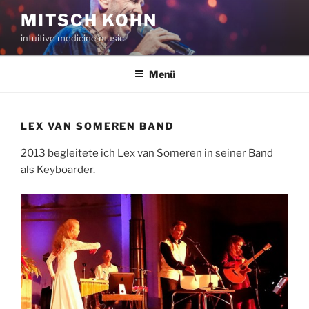
Zum
MITSCH KOHN
Inhalt
intuitive medicine music
springen
Menü
LEX VAN SOMEREN BAND
2013 begleitete ich Lex van Someren in seiner Band
als Keyboarder.