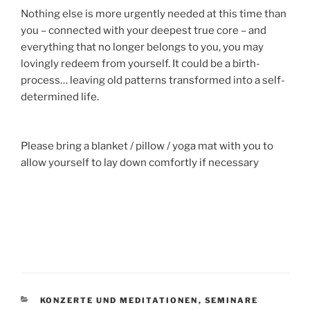
Nothing else is more urgently needed at this time than
you – connected with your deepest true core – and
everything that no longer belongs to you, you may
lovingly redeem from yourself. It could be a birth-
process… leaving old patterns transformed into a self-
determined life.
Please bring a blanket / pillow / yoga mat with you to
allow yourself to lay down comfortly if necessary
KATEGORIEN
KONZERTE UND MEDITATIONEN
,
SEMINARE