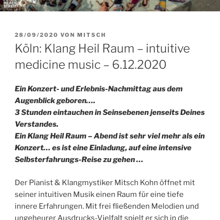
VERÖFFENTLICHT
28/09/2020
VON
MITSCH
AM
Köln: Klang Heil Raum – intuitive
medicine music – 6.12.2020
Ein Konzert- und Erlebnis-Nachmittag aus dem
Augenblick geboren….
3
Stunden eintauchen in Seinsebenen jenseits Deines
Verstandes.
Ein Klang Heil Raum – Abend ist sehr viel mehr als ein
Konzert… es ist eine Einladung, auf eine intensive
Selbsterfahrungs-Reise zu gehen …
Der Pianist & Klangmystiker Mitsch Kohn öffnet mit
seiner intuitiven Musik einen Raum für eine tiefe
innere Erfahrungen. Mit frei fließenden Melodien und
ungeheurer Ausdrucks-Vielfalt spielt er sich in die