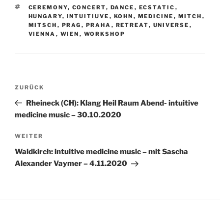
SCHLAGWÖRTER
CEREMONY
,
CONCERT
,
DANCE
,
ECSTATIC
,
HUNGARY
,
INTUITIUVE
,
KOHN
,
MEDICINE
,
MITCH
,
MITSCH
,
PRAG
,
PRAHA
,
RETREAT
,
UNIVERSE
,
VIENNA
,
WIEN
,
WORKSHOP
Beitragsnavigation
Vorheriger
ZURÜCK
Beitrag
Rheineck (CH): Klang Heil Raum Abend- intuitive
medicine music – 30.10.2020
Nächster
WEITER
Beitrag
Waldkirch: intuitive medicine music – mit Sascha
Alexander Vaymer – 4.11.2020