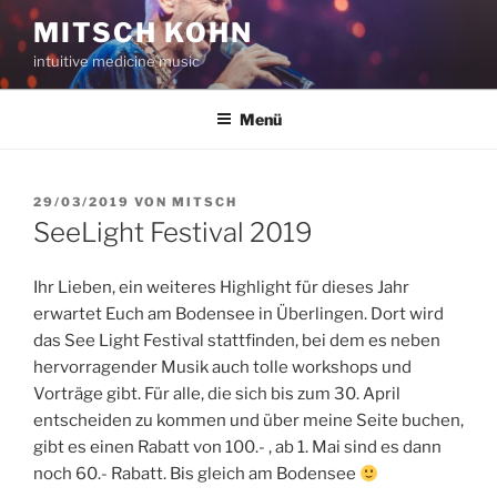
Zum
MITSCH KOHN
Inhalt
intuitive medicine music
springen
Menü
VERÖFFENTLICHT
29/03/2019
VON
MITSCH
AM
SeeLight Festival 2019
Ihr Lieben, ein weiteres Highlight für dieses Jahr
erwartet Euch am Bodensee in Überlingen. Dort wird
das See Light Festival stattfinden, bei dem es neben
hervorragender Musik auch tolle workshops und
Vorträge gibt. Für alle, die sich bis zum 30. April
entscheiden zu kommen und über meine Seite buchen,
gibt es einen Rabatt von 100.- , ab 1. Mai sind es dann
noch 60.- Rabatt. Bis gleich am Bodensee