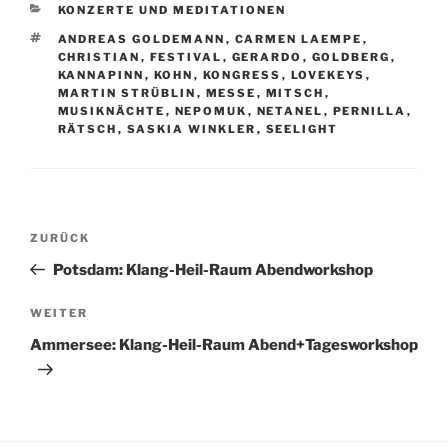
KATEGORIEN
KONZERTE UND MEDITATIONEN
SCHLAGWÖRTER
ANDREAS GOLDEMANN
,
CARMEN LAEMPE
,
CHRISTIAN
,
FESTIVAL
,
GERARDO
,
GOLDBERG
,
KANNAPINN
,
KOHN
,
KONGRESS
,
LOVEKEYS
,
MARTIN STRÜBLIN
,
MESSE
,
MITSCH
,
MUSIKNÄCHTE
,
NEPOMUK
,
NETANEL
,
PERNILLA
,
RÄTSCH
,
SASKIA WINKLER
,
SEELIGHT
Beitragsnavigation
Vorheriger
ZURÜCK
Beitrag
Potsdam: Klang-Heil-Raum Abendworkshop
Nächster
WEITER
Beitrag
Ammersee: Klang-Heil-Raum Abend+Tagesworkshop