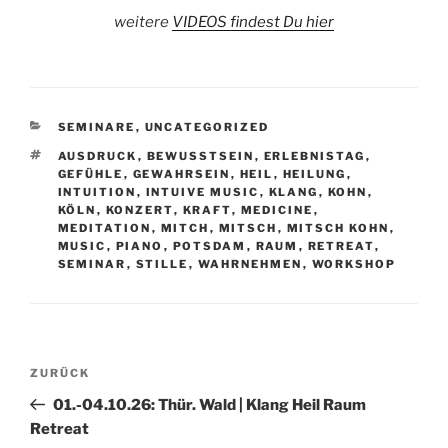
weitere
VIDEOS findest Du hier
KATEGORIEN
SEMINARE
,
UNCATEGORIZED
SCHLAGWÖRTER
AUSDRUCK
,
BEWUSSTSEIN
,
ERLEBNISTAG
,
GEFÜHLE
,
GEWAHRSEIN
,
HEIL
,
HEILUNG
,
INTUITION
,
INTUIVE MUSIC
,
KLANG
,
KOHN
,
KÖLN
,
KONZERT
,
KRAFT
,
MEDICINE
,
MEDITATION
,
MITCH
,
MITSCH
,
MITSCH KOHN
,
MUSIC
,
PIANO
,
POTSDAM
,
RAUM
,
RETREAT
,
SEMINAR
,
STILLE
,
WAHRNEHMEN
,
WORKSHOP
Beitragsnavigation
Vorheriger
ZURÜCK
Beitrag
01.-04.10.26: Thür. Wald | Klang Heil Raum
Retreat