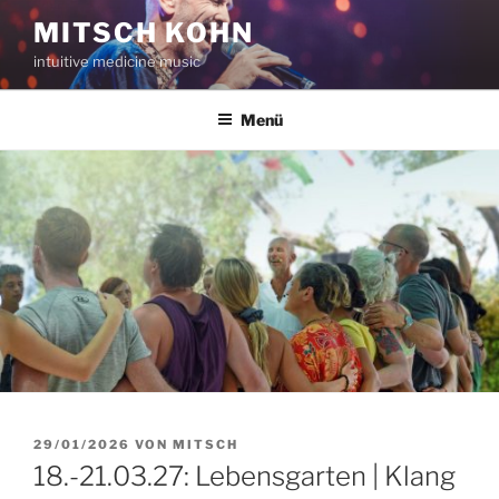
Zum
MITSCH KOHN
Inhalt
intuitive medicine music
springen
Menü
VERÖFFENTLICHT
29/01/2026
VON
MITSCH
AM
18.-21.03.27: Lebensgarten | Klang