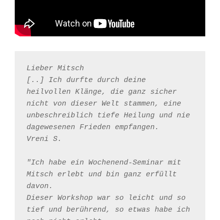
Lieber Mitsch
[..] Ich durfte durch deine 
heilvollen Klänge, die ganz sicher 
nicht von dieser Welt stammen, eine 
unbeschreiblich tiefe Heilung und nie 
dagewesenen Frieden empfangen.
Vreni S.
"Ich habe ein Wochenend-Seminar mit 
Mitsch erlebt und bin ganz erfüllt 
davon.
Dieser Workshop war so leicht und so 
tief und berührend, so etwas habe ich 