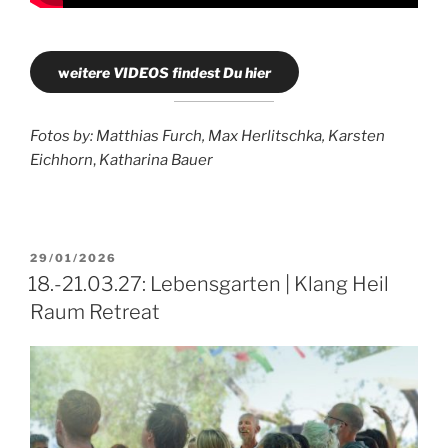
w
eitere VIDEOS findest Du hier
Fotos by: Matthias Furch, Max Herlitschka, Karsten
Eichhorn
,
Katharina Bauer
VERÖFFENTLICHT
29/01/2026
AM
18.-21.03.27: Lebensgarten | Klang Heil
Raum Retreat