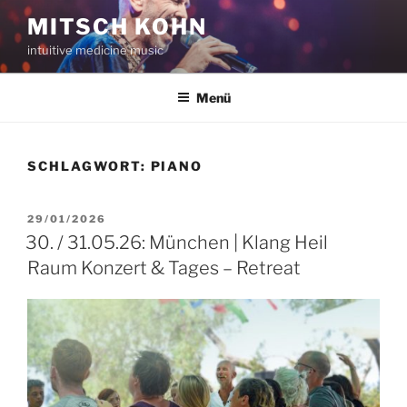
Zum
MITSCH KOHN
Inhalt
intuitive medicine music
springen
Menü
SCHLAGWORT:
PIANO
VERÖFFENTLICHT
29/01/2026
AM
30. / 31.05.26: München | Klang Heil
Raum Konzert & Tages – Retreat