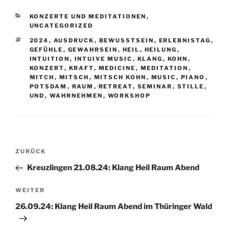
KATEGORIEN
KONZERTE UND MEDITATIONEN
,
UNCATEGORIZED
SCHLAGWÖRTER
2024
,
AUSDRUCK
,
BEWUSSTSEIN
,
ERLEBNISTAG
,
GEFÜHLE
,
GEWAHRSEIN
,
HEIL
,
HEILUNG
,
INTUITION
,
INTUIVE MUSIC
,
KLANG
,
KOHN
,
KONZERT
,
KRAFT
,
MEDICINE
,
MEDITATION
,
MITCH
,
MITSCH
,
MITSCH KOHN
,
MUSIC
,
PIANO
,
POTSDAM
,
RAUM
,
RETREAT
,
SEMINAR
,
STILLE
,
UND
,
WAHRNEHMEN
,
WORKSHOP
Beitragsnavigation
Vorheriger
ZURÜCK
Beitrag
Kreuzlingen 21.08.24: Klang Heil Raum Abend
Nächster
WEITER
Beitrag
26.09.24: Klang Heil Raum Abend im Thüringer Wald