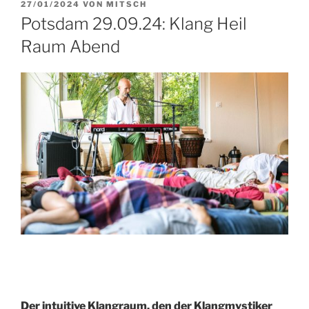
VERÖFFENTLICHT
27/01/2024
VON
MITSCH
AM
Potsdam 29.09.24: Klang Heil
Raum Abend
Der intuitive Klangraum, den der Klangmystiker