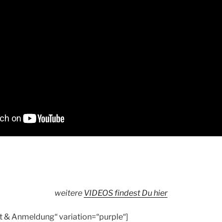
weitere
VIDEOS findest Du hier
Ort & Anmeldung“ variation=“purple“]