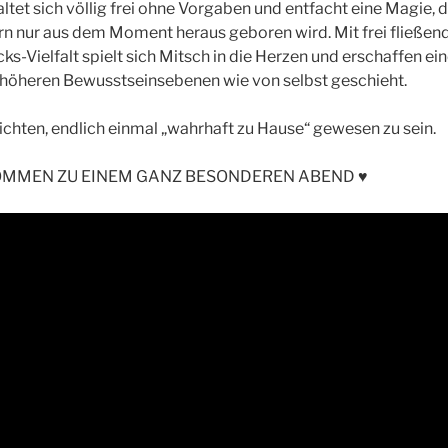
altet sich völlig frei ohne Vorgaben und entfacht eine Magie, d
n nur aus dem Moment heraus geboren wird. Mit frei fließen
s-Vielfalt spielt sich Mitsch in die Herzen und erschaffen ei
höheren Bewusstseinsebenen wie von selbst geschieht.
chten, endlich einmal „wahrhaft zu Hause“ gewesen zu sein.
OMMEN ZU EINEM GANZ BESONDEREN ABEND ♥