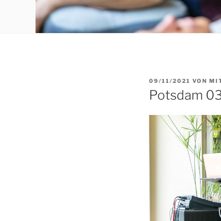
VERÖFFENTLICHT
09/11/2021
VON
MI
AM
Potsdam 03.