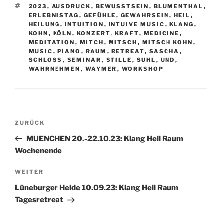
SCHLAGWÖRTER
2023
,
AUSDRUCK
,
BEWUSSTSEIN
,
BLUMENTHAL
,
ERLEBNISTAG
,
GEFÜHLE
,
GEWAHRSEIN
,
HEIL
,
HEILUNG
,
INTUITION
,
INTUIVE MUSIC
,
KLANG
,
KOHN
,
KÖLN
,
KONZERT
,
KRAFT
,
MEDICINE
,
MEDITATION
,
MITCH
,
MITSCH
,
MITSCH KOHN
,
MUSIC
,
PIANO
,
RAUM
,
RETREAT
,
SASCHA
,
SCHLOSS
,
SEMINAR
,
STILLE
,
SUHL
,
UND
,
WAHRNEHMEN
,
WAYMER
,
WORKSHOP
Beitragsnavigation
Vorheriger
ZURÜCK
Beitrag
MUENCHEN 20.-22.10.23: Klang Heil Raum
Wochenende
Nächster
WEITER
Beitrag
Lüneburger Heide 10.09.23: Klang Heil Raum
Tagesretreat